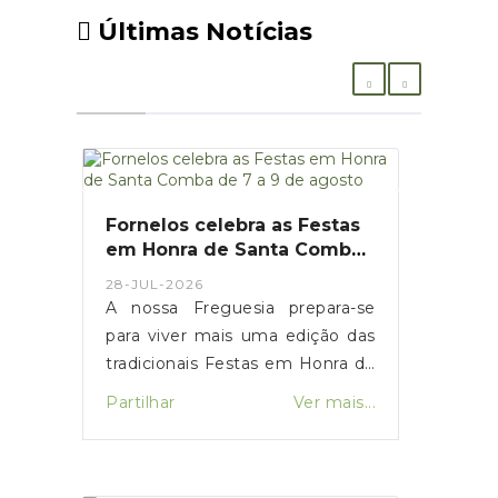
Últimas Notícias
Fornelos celebra as Festas
em Honra de Santa Comba
de 7 a 9 de agosto
28-JUL-2026
A nossa Freguesia prepara-se
para viver mais uma edição das
tradicionais Festas em Honra de
Santa Comba, que se realizam
Partilhar
Ver mais...
nos dias 7, 8 e 9 de agosto, no
Terreiro do Solar da Luz.Durante
três dias, a Freguesia será palco