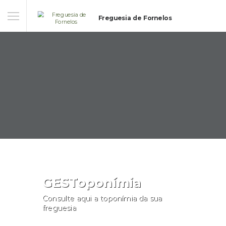
Freguesia de Fornelos
GESToponímia
Consulte aqui a toponímia da sua
freguesia