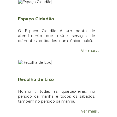
Espaço Cidadão
O Espaço Cidadão é um ponto de
atendimento que reúne serviços de
diferentes entidades num único balcão.
No Espaço Cidadão tem acesso a
inúmeros serviços da administração
Ver mais...
central, local e de entidades privadas que
prestam serviços de claro interesse
público.Este modelo permite servir
melhor o cidadão, de forma mais rápida e
próxima, promovendo a literacia digital por
Recolha de Lixo
via do apoio assistido na prestação dos
serviços públicos digitais.Da vasta lista de
serviços que os Espaços Cidadão
Horário : todas as quartas-feiras, no
disponibilizam, estes são alguns dos
período da manhã e todos os sábados,
serviços mais procurados, que também
também no período da manhã.
pode fazer online:Ativar a Chave Móvel
DigitalCartão de Cidadão - renovar, alterar
Ver mais...
a morada e confirmar a moradaCarta de