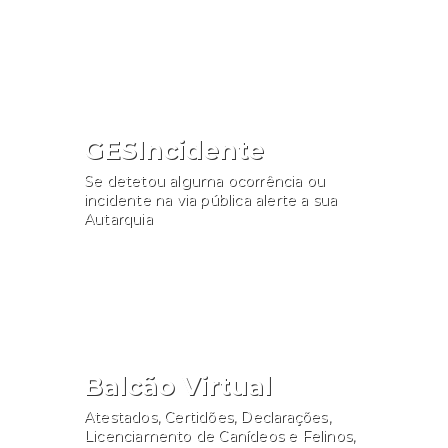
Consultar
GESIncidente
Se detetou alguma ocorrência ou
incidente na via pública alerte a sua
Autarquia
Participar
Balcão Virtual
Atestados, Certidões, Declarações,
Licenciamento de Canídeos e Felinos,