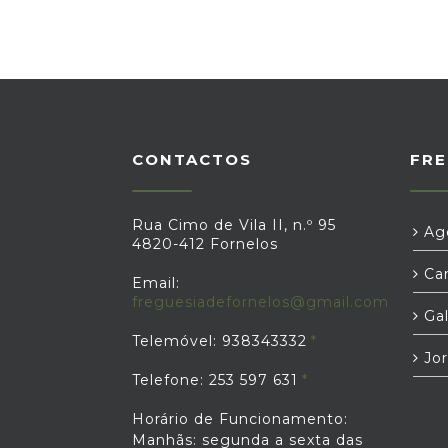
CONTACTOS
FRE
Rua Cimo de Vila II, n.º 95
Age
4820-412 Fornelos
Car
Email:
freguesiadefornelos@gmail.com
Gal
Telemóvel: 938343332
Jor
Telefone: 253 597 631
Horário de Funcionamento:
Manhãs: segunda a sexta das