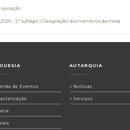
e oposição
s 2026 - 2.º sufrágio | Designação dos membros da mesa
GUESIA
AUTARQUIA
nda de Eventos
Notícias
acterização
Serviços
eria
nais