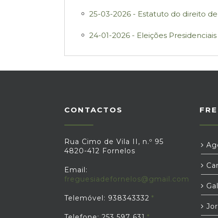
25-03-2026 - Estatuto do direito d
24-01-2026 - Eleições Presidenciai
CONTACTOS
FRE
Rua Cimo de Vila II, n.º 95
Age
4820-412 Fornelos
Car
Email:
freguesiadefornelos@gmail.com
Gal
Telemóvel: 938343332
Jor
Telefone: 253 597 631